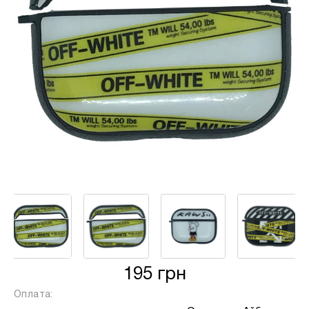
від кількості обраних вами платежів, від 2
до 25, та вираховується за допомогою
калькулятору або за консультацією нашого
менеджеру.
Для оформлення розстрочки, в застосунку
ПРИВАТБАНК у вас має бути відкритий ліміт на
МИТТЄВА РОЗСТРОЧКА чи ОПЛАТА
ЧАСТИНАМИ.
Якщо сума доступного ліміту в застосунку менша
за вартість обраного вами товару, ви маєте
можливість доплатити різницю безпосередньо в
нашому магазині.
Інформація:
Кількість
195 грн
платежів:
ПУМБ
В
Оплата:
3
Оплата
місяць: