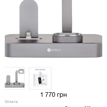
від кількості обраних вами платежів, від 2
до 25, та вираховується за допомогою
калькулятору або за консультацією нашого
менеджеру.
Для оформлення розстрочки, в застосунку
ПРИВАТБАНК у вас має бути відкритий ліміт на
МИТТЄВА РОЗСТРОЧКА чи ОПЛАТА
ЧАСТИНАМИ.
Якщо сума доступного ліміту в застосунку менша
за вартість обраного вами товару, ви маєте
можливість доплатити різницю безпосередньо в
нашому магазині.
Інформація:
1 770 грн
Кількість
платежів:
ПУМБ
В
Оплата:
3
Оплата
місяць: