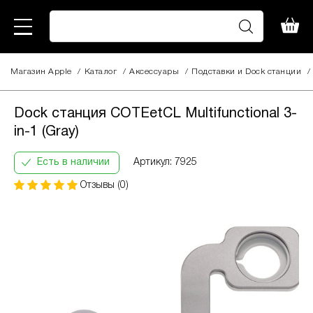
Магазин Apple
/
Каталог
/
Аксессуары
/
Подставки и Dock станции
/
Dock станция COTEetCL
1 770
Multifunctional 3-in-1 (Gray)
грн
Dock станция COTEetCL Multifunctional 3-
Кількість
Інформація:
in-1 (Gray)
платежів:
В
ПриватБанк
3
місяць:
Оплата
Есть в наличии
Артикул: 7925
6
632
частинами
9
грн
Отзывы (0)
12
За допомогою ПриватБанку ви маєте змогу
придбати товар в розстрочку одним з двох
способів.
Спосіб кредиту 1 – комісія банку складає
2.9 % на місяць від суми.
Спосіб кредиту
2 – комісія банку залежить