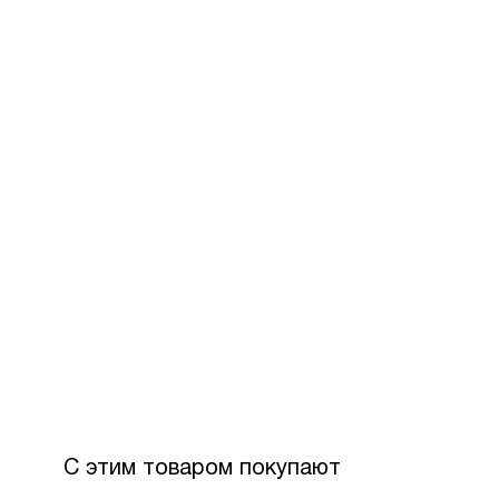
За допом
Для офор
розстроч
Максимал
З боку П
Вартість
С этим товаром покупают