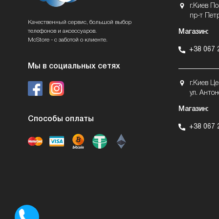
г.Киев П
пр-т Пет
Качественный сервис, большой выбор
телефонов и аксессуаров.
Магазин:
McStore - с заботой о клиенте.
+38 067 
Мы в социальных сетях
г.Киев Ц
ул. Антон
Магазин:
Способы оплаты
+38 067 