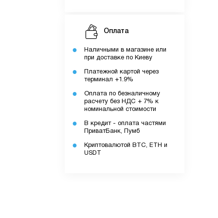
Оплата
Наличными в магазине или
при доставке по Киеву
Платежной картой через
терминал +1.9%
Оплата по безналичному
расчету без НДС + 7% к
ку.
номинальной стоимости
В кредит - оплата частями
ПриватБанк, Пумб
Криптовалютой BTC, ETH и
додатку.
USDT
ів.