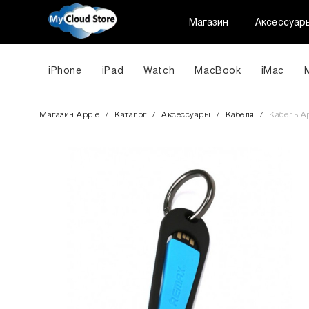
Магазин
Аксессуар
iPhone
iPad
Watch
MacBook
iMac
Магазин Apple
/
Каталог
/
Аксессуары
/
Кабеля
/
Кабель Ap