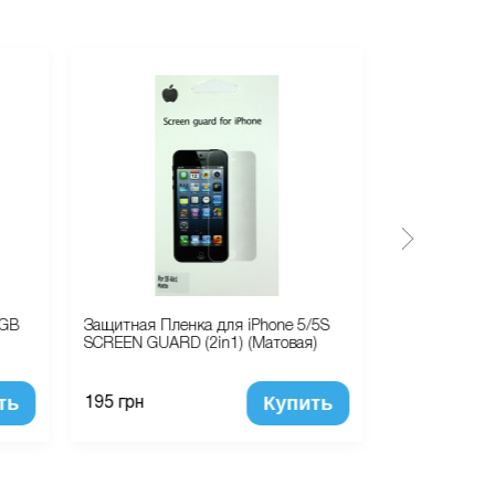
6GB
Защитная Пленка для iPhone 5/5S
Apple Watch 
SCREEN GUARD (2in1) (Матовая)
Aluminum Case
Band - M/L (
ть
Купить
195 грн
16 130 грн