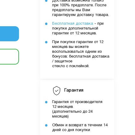
Доставка возможна только
при 100% предоплате. После
очку
предоплаты мы Вам
гарантируем доставку товара.
Бесплатная доставка
- при
покупке дополнительной
уми.
гарантии от 12 месяцев.
них вами
При покупке гарантии от 12
лятору
месяцев вы можете
воспользоваться одним из
бонусов: бесплатная доставка
/ защитное
ути
стекло с поклейкой.
о вами
Гарантия
шому
Гарантия от производителя
12 месяцев
(дополнительно до 24
месяцев)
Обмен и возврат в течении 14
дней со дня покупки