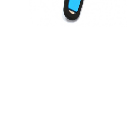
За допом
одним з д
Спосіб к
Спосіб 
платежів
або за 
Для офор
відкрити
Якщо сума
товару, 
магазині
ПУМБ
О
части