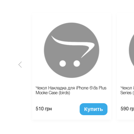
e 7 Plus/8
Чехол Накладка для iPhone 6\6s Plus
Чехол 
n)
Mooke Case (birds)
Series 
Купить
Купить
510 грн
590 г