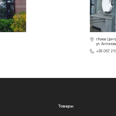
г.Киев Цент
ул. Антонов
+38 067 21
Товары