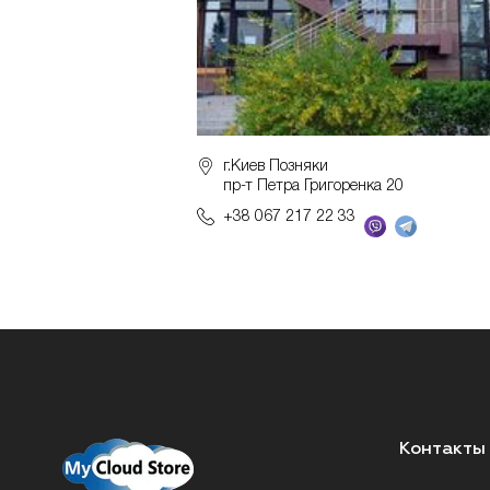
г.Киев Позняки
пр-т Петра Григоренка 20
+38 067 217 22 33
Контакты